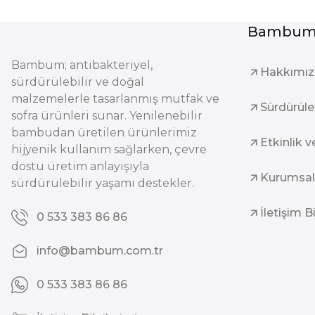
Bambum 
Bambum; antibakteriyel,
Hakkımı
sürdürülebilir ve doğal
malzemelerle tasarlanmış mutfak ve
Sürdürüleb
sofra ürünleri sunar. Yenilenebilir
bambudan üretilen ürünlerimiz
Etkinlik v
hijyenik kullanım sağlarken, çevre
dostu üretim anlayışıyla
Kurumsal
sürdürülebilir yaşamı destekler.
İletişim B
0 533 383 86 86
info@bambum.com.tr
0 533 383 86 86