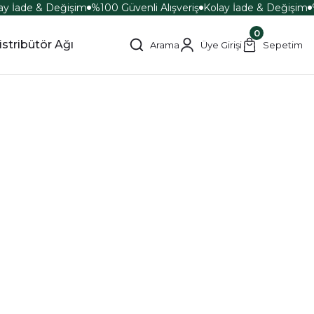
y İade & Değişim
%100 Güvenli Alışveriş
Kolay İade & Değişim
%
0
istribütör Ağı
Arama
Üye Girişi
Sepetim