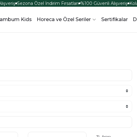
ışveriş
Sezona Özel İndirim Fırsatları
%100 Güvenli Alışveriş
Kola
ambum Kids
Horeca ve Özel Seriler
Sertifikalar
D
TL Arası