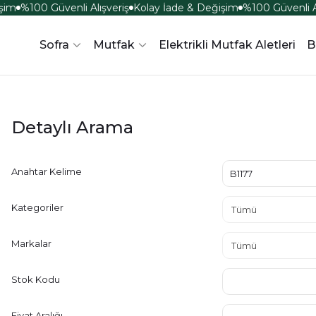
şim
%100 Güvenli Alışveriş
Kolay İade & Değişim
%100 Güvenli Al
Sofra
Mutfak
Elektrikli Mutfak Aletleri
B
Detaylı Arama
Anahtar Kelime
Kategoriler
Markalar
Stok Kodu
Fiyat Aralığı