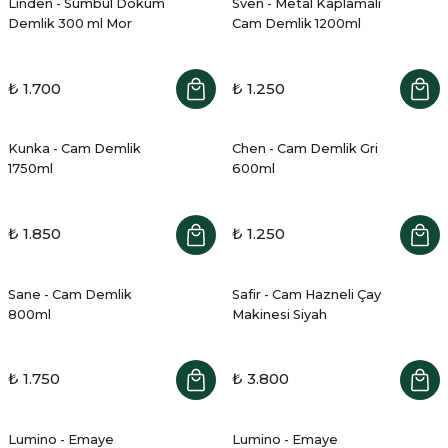
Linden - Sümbül Döküm
Sven - Metal Kaplamalı
Demlik 300 ml Mor
Cam Demlik 1200ml
₺ 1.700
₺ 1.250
Kunka - Cam Demlik
Chen - Cam Demlik Gri
1750ml
600ml
₺ 1.850
₺ 1.250
Sane - Cam Demlik
Safir - Cam Hazneli Çay
800ml
Makinesi Siyah
₺ 1.750
₺ 3.800
Lumino - Emaye
Lumino - Emaye