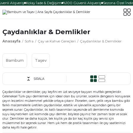
enli Alışveriş
Kolay İade & Değişim
%100 Güvenli Alışveriş
Sezona Özel İndiri
Çaydanlıklar & Demlikler
Anasayfa
Sofra
Çay ve Kahve Gereçleri
Çaydanlıklar & Demlikler
Bambum
Taşev
SIRALA
Çaydanlıklar ve demlikler, çay keyfini en üst seviyeye taşıyan mutfak gereçleridir.
Geleneksel Türk çayı demlemek için ideal olan bu ürünler, sıcaklık dengesini koruyarak
çayın lezzetini mükemmel şekilde ortaya çıkarır. Porselen, cam, çelik veya bambu gibi
farklı malzemelerle üretilen çaydanlıklar, estetik ve işlevsellik açısından geniş bir
seçenek sunar. Çaydanlıklar, iki katlı tasarımları sayesinde alt demlenme kısmında
suyu kaynatırken üst kısmında çayı demler, böylece çayınız her zaman taze ve sıcak
olur. Demlikler ise daha küçük, tek kişilik ya da bir kaç kişilik çay servisi için
mükemmel bir seçenek sunar. Hem şık hem de pratik tasarımları ile çay saatlerinizi
daha keyifli hale getirir.