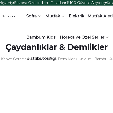
ışveriş
Sezona Özel İndirim Fırsatları
%100 Güvenli Alışveriş
Kola
Sofra
Mutfak
Elektrikli Mutfak Aletl
Bambum Kids
Horeca ve Özel Seriler
Çaydanlıklar & Demlikler
Distribütör Ağı
 Kahve Gereçleri
Çaydanlıklar & Demlikler
Unique - Bambu Kul