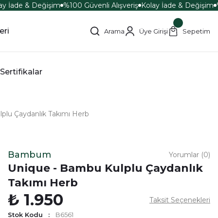
y İade & Değişim
%100 Güvenli Alışveriş
Kolay İade & Değişim
%
eri
Arama
Üye Girişi
Sepetim
Sertifikalar
plu Çaydanlık Takımı Herb
Bambum
Yorumlar (0)
Unique - Bambu Kulplu Çaydanlık
Takımı Herb
₺ 1.950
Taksit Seçenekleri
Stok Kodu
B6561