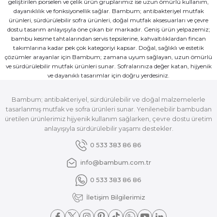
geliştirilen porselen ve çelik ürün gruplarımız ise uzun ömürlü kullanım,
dayanıklılık ve fonksiyonellik sağlar. Bambum; antibakteriyel mutfak
ürünleri, sürdürülebilir sofra ürünleri, doğal mutfak aksesuarları ve çevre
dostu tasarım anlayışıyla öne çıkan bir markadır. Geniş ürün yelpazemiz;
bambu kesme tahtalarından servis tepsilerine, kahvaltılıklardan fincan
takımlarına kadar pek çok kategoriyi kapsar. Doğal, sağlıklı ve estetik
çözümler arayanlar için Bambum; zamana uyum sağlayan, uzun ömürlü
ve sürdürülebilir mutfak ürünleri sunar. Sofralarınıza değer katan, hijyenik
ve dayanıklı tasarımlar için doğru yerdesiniz.
Bambum; antibakteriyel, sürdürülebilir ve doğal malzemelerle
tasarlanmış mutfak ve sofra ürünleri sunar. Yenilenebilir bambudan
üretilen ürünlerimiz hijyenik kullanım sağlarken, çevre dostu üretim
anlayışıyla sürdürülebilir yaşamı destekler.
0 533 383 86 86
info@bambum.com.tr
0 533 383 86 86
İletişim Bilgilerimiz