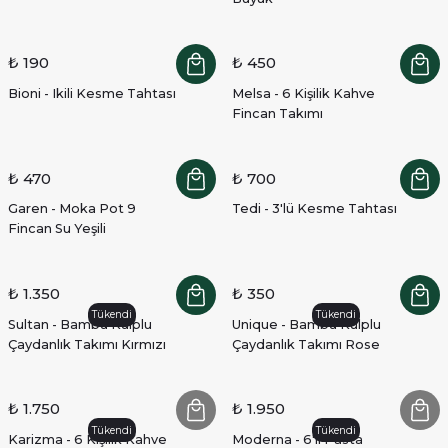
₺ 190
₺ 450
Bioni - Ikili Kesme Tahtası
Melsa - 6 Kişilik Kahve
Fincan Takımı
₺ 470
₺ 700
Garen - Moka Pot 9
Tedi - 3'lü Kesme Tahtası
Fincan Su Yeşili
₺ 1.350
₺ 350
Tükendi
Tükendi
Sultan - Bambu Kulplu
Unique - Bambu Kulplu
Çaydanlık Takımı Kırmızı
Çaydanlık Takımı Rose
₺ 1.750
₺ 1.950
Tükendi
Tükendi
Karizma - 6 Kişilik Kahve
Moderna - 6'lı Pasta