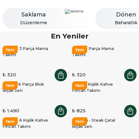
Saklama
Dönen
Düzenleme
Baharatlık
En Yeniler
Family - 3 Parça Mama
Dino - 3 Parça Mama
Yeni
Yeni
Takımı
Takımı
₺ 320
₺ 320
Rusto - 6 Parça Blok
Lipa - 6 Kişilik Kahve
Yeni
Yeni
Bıçak Seti
Fincan Takımı
₺ 1.490
₺ 825
Tower - 6 Kişilik Kahve
Spartan - Steak Çatal
Yeni
Yeni
Fincan Takımı
Bıçak Seti