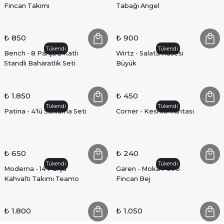
Fincan Takımı
Tabağı Angel
₺ 850
₺ 900
Tükendi
Tükendi
Bench - 8 Parça 2 Katlı
Wirtz - Salata Kasesi
Standlı Baharatlık Seti
Büyük
₺ 1.850
₺ 450
Tükendi
Tükendi
Patina - 4'lü Saklama Seti
Corner - Kesme Tahtası
₺ 650
₺ 240
Tükendi
Tükendi
Moderna - 14 Parça
Garen - Moka Pot 6
Kahvaltı Takımı Teamo
Fincan Bej
₺ 1.800
₺ 1.050