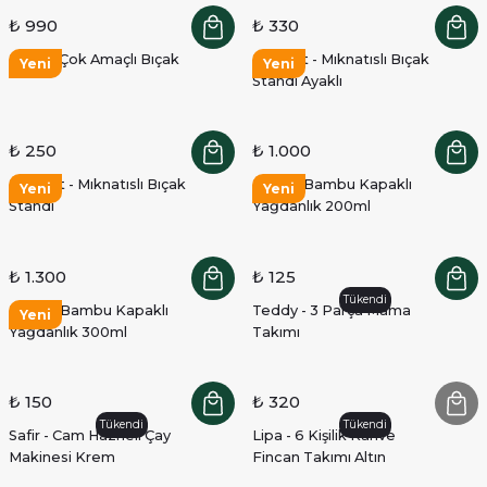
₺ 990
₺ 330
Mate - Çok Amaçlı Bıçak
Magnet - Mıknatıslı Bıçak
Yeni
Yeni
Standı Ayaklı
₺ 250
₺ 1.000
Magnet - Mıknatıslı Bıçak
Mima - Bambu Kapaklı
Yeni
Yeni
Standı
Yağdanlık 200ml
₺ 1.300
₺ 125
Tükendi
Mima - Bambu Kapaklı
Teddy - 3 Parça Mama
Yeni
Yağdanlık 300ml
Takımı
₺ 150
₺ 320
Tükendi
Tükendi
Safir - Cam Hazneli Çay
Lipa - 6 Kişilik Kahve
Makinesi Krem
Fincan Takımı Altın