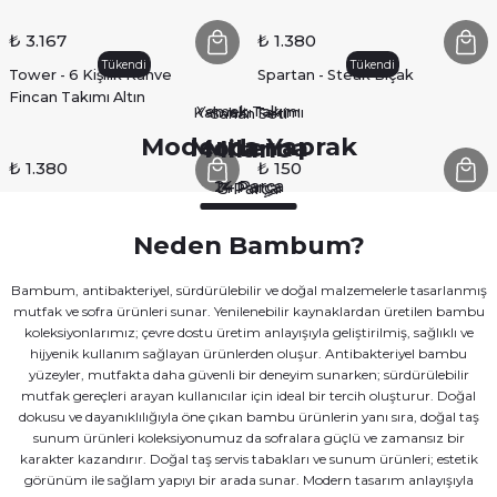
₺ 3.167
₺ 1.380
Tükendi
Tükendi
Tower - 6 Kişilik Kahve
Spartan - Steak Bıçak
Fincan Takımı Altın
Yemek Takımı
Kahvaltı Takımı
Sahan Seti
Moderna Yaprak
Moderna
Milano
₺ 1.380
₺ 150
24 Parça
14 Parça
3 Parça
Neden Bambum?
Bambum, antibakteriyel, sürdürülebilir ve doğal malzemelerle tasarlanmış
mutfak ve sofra ürünleri sunar. Yenilenebilir kaynaklardan üretilen bambu
koleksiyonlarımız; çevre dostu üretim anlayışıyla geliştirilmiş, sağlıklı ve
hijyenik kullanım sağlayan ürünlerden oluşur. Antibakteriyel bambu
yüzeyler, mutfakta daha güvenli bir deneyim sunarken; sürdürülebilir
mutfak gereçleri arayan kullanıcılar için ideal bir tercih oluşturur. Doğal
dokusu ve dayanıklılığıyla öne çıkan bambu ürünlerin yanı sıra, doğal taş
sunum ürünleri koleksiyonumuz da sofralara güçlü ve zamansız bir
karakter kazandırır. Doğal taş servis tabakları ve sunum ürünleri; estetik
görünüm ile sağlam yapıyı bir arada sunar. Modern tasarım anlayışıyla