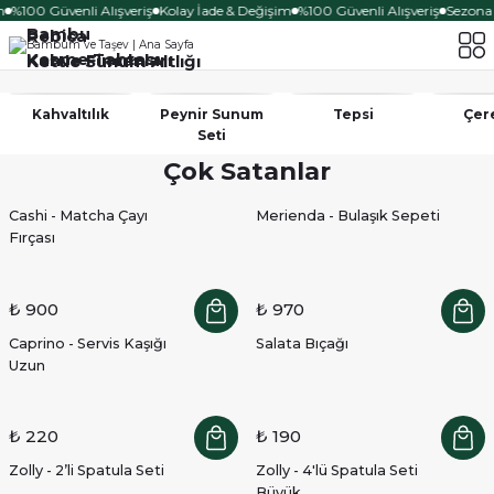
%100 Güvenli Alışveriş
Kolay İade & Değişim
%100 Güvenli Alışveriş
Sezona Ö
24 Parça
Bambu
Rebica
Kesme Tahtası
Kahve Fincanları
Kettle Sunum Altlığı
Ürünü Keşfet
Safir
Kahvaltılık
Peynir Sunum
Tepsi
Çere
Solid
Seti
Çok Satanlar
Cam Hazneli Çay Makinesi
Çelik Çaydanlık Takımı
Keşfet
Cashi - Matcha Çayı
Merienda - Bulaşık Sepeti
Ürünü İncele
Fırçası
₺ 900
₺ 970
Caprino - Servis Kaşığı
Salata Bıçağı
Uzun
₺ 220
₺ 190
Zolly - 2’li Spatula Seti
Zolly - 4'lü Spatula Seti
Büyük