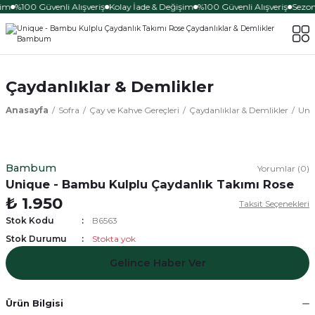
şim
%100 Güvenli Alışveriş
Kolay İade & Değişim
%100 Güvenli Alışveriş
Sezona
Çaydanlıklar & Demlikler
Anasayfa
Sofra
Çay ve Kahve Gereçleri
Çaydanlıklar & Demlikler
Uni
Bambum
Yorumlar (0)
Unique - Bambu Kulplu Çaydanlık Takımı Rose
₺ 1.950
Taksit Seçenekleri
Stok Kodu
B6563
Stok Durumu
Stokta yok
Gelince Haber Ver
Ürün Bilgisi