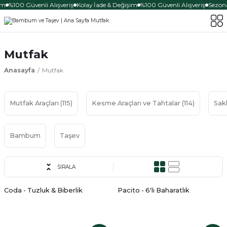
im
%100 Güvenli Alışveriş
Kolay İade & Değişim
%100 Güvenli Alışveriş
Sezona 
Mutfak
Anasayfa
Mutfak
Mutfak Araçları
(115)
Kesme Araçları ve Tahtalar
(114)
Sak
Bambum
Taşev
SIRALA
Coda - Tuzluk & Biberlik
Pacito - 6'lı Baharatlık