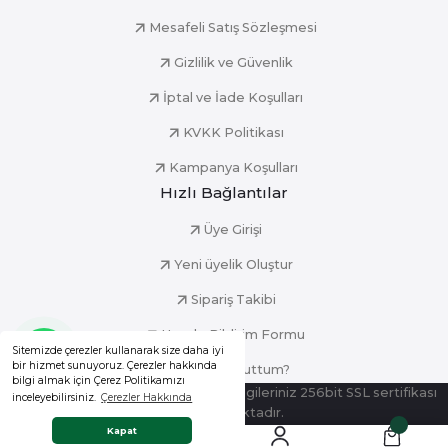
Mesafeli Satış Sözleşmesi
Gizlilik ve Güvenlik
İptal ve İade Koşulları
KVKK Politikası
Kampanya Koşulları
Hızlı Bağlantılar
Üye Girişi
Yeni üyelik Oluştur
Sipariş Takibi
Havale Bildirim Formu
Sitemizde çerezler kullanarak size daha iyi
bir hizmet sunuyoruz. Çerezler hakkında
Şifremi Unuttum?
bilgi almak için Çerez Politikamızı
© Tüm Hakları Saklıdır. Kredi kartı bilgileriniz 256bit SSL sertifikası
inceleyebilirsiniz.
Çerezler Hakkında
ile korunmaktadır.
Whatsapp Destek
Kapat