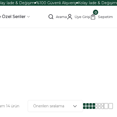
ay İade & Değişim
%100 Güvenli Alışveriş
Kolay İade & Değişim
0
 Özel Seriler
Arama
Üye Girişi
Sepetim
am 14 ürün