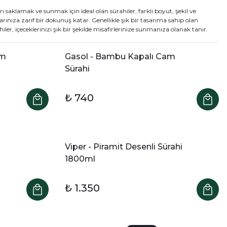
arı saklamak ve sunmak için ideal olan sürahiler, farklı boyut, şekil ve
rınıza zarif bir dokunuş katar. Genellikle şık bir tasarıma sahip olan
r, içeceklerinizi şık bir şekilde misafirlerinize sunmanıza olanak tanır.
am
Gasol - Bambu Kapalı Cam
Sürahi
₺ 740
Viper - Piramit Desenli Sürahi
1800ml
₺ 1.350