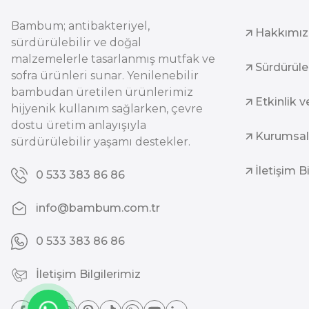
Bambum; antibakteriyel,
Hakkımı
sürdürülebilir ve doğal
malzemelerle tasarlanmış mutfak ve
Sürdürüleb
sofra ürünleri sunar. Yenilenebilir
bambudan üretilen ürünlerimiz
Etkinlik v
hijyenik kullanım sağlarken, çevre
dostu üretim anlayışıyla
Kurumsal
sürdürülebilir yaşamı destekler.
İletişim B
0 533 383 86 86
info@bambum.com.tr
0 533 383 86 86
İletişim Bilgilerimiz