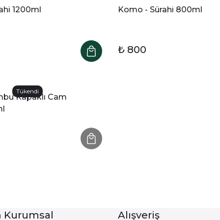
ahi 1200ml
Komo - Sürahi 800ml
₺ 800
Tükendi
mbu Kapaklı Cam
ml
Kurumsal
Alışveriş