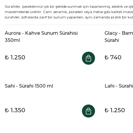
Sürahiler, içeceklerinizi şık bir şekilde sunmak için tasarlanmış, estetik ve i
malzemelerde üretilir. Cam, seramik, porselen veya metal gibi kaliteli malze
sürahiler, sofralarda zarif bir sunum yaparken, aynı zamanda pratik bir kull
Aurora - Kahve Sunum Sürahisi
Glacy - Ba
350ml
Sürahi
₺ 1.250
₺ 740
Sahi - Sürahi 1500 ml
Lahi - Sürah
₺ 1.350
₺ 1.250