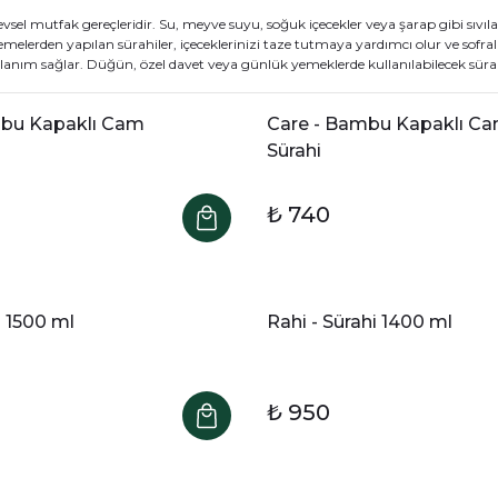
şlevsel mutfak gereçleridir. Su, meyve suyu, soğuk içecekler veya şarap gibi sıvıl
melerden yapılan sürahiler, içeceklerinizi taze tutmaya yardımcı olur ve sofrala
anım sağlar. Düğün, özel davet veya günlük yemeklerde kullanılabilecek sürahile
mbu Kapaklı Cam
Care - Bambu Kapaklı C
Sürahi
₺ 740
i 1500 ml
Rahi - Sürahi 1400 ml
₺ 950