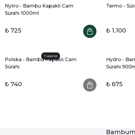
Nytro - Bambu Kapaklı Cam
Termo - Sür
Sürahi 1000ml
₺ 725
₺ 1.100
Tükendi
Polska - Bambu Kapaklı Cam
Hydro - Ba
Sürahi
Sürahi 900
₺ 740
₺ 675
Bambum 