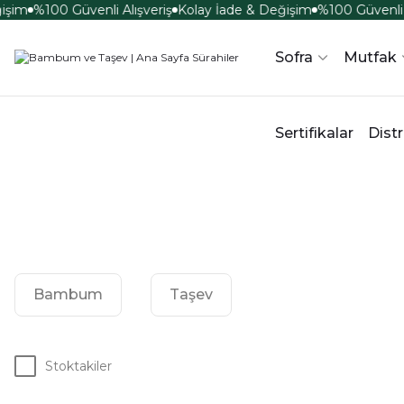
şim
%100 Güvenli Alışveriş
Kolay İade & Değişim
%100 Güvenli A
Sofra
Mutfak
Sertifikalar
Distr
Bambum
Taşev
Stoktakiler