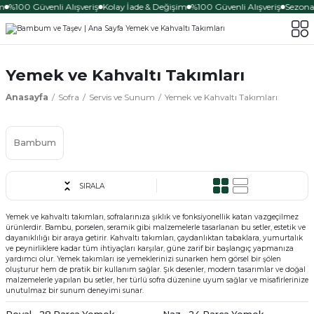
m
%100 Güvenli Alışveriş
Kolay İade & Değişim
%100 Güvenli Alışveriş
Sezona Ö
Yemek ve Kahvaltı Takımları
Anasayfa
Sofra
Servis ve Sunum
Yemek ve Kahvaltı Takımları
Bambum
SIRALA
Yemek ve kahvaltı takımları, sofralarınıza şıklık ve fonksiyonellik katan vazgeçilmez
ürünlerdir. Bambu, porselen, seramik gibi malzemelerle tasarlanan bu setler, estetik ve
dayanıklılığı bir araya getirir. Kahvaltı takımları, çaydanlıktan tabaklara, yumurtalık
ve peynirliklere kadar tüm ihtiyaçları karşılar, güne zarif bir başlangıç yapmanıza
yardımcı olur. Yemek takımları ise yemeklerinizi sunarken hem görsel bir şölen
oluşturur hem de pratik bir kullanım sağlar. Şık desenler, modern tasarımlar ve doğal
malzemelerle yapılan bu setler, her türlü sofra düzenine uyum sağlar ve misafirlerinize
unutulmaz bir sunum deneyimi sunar.