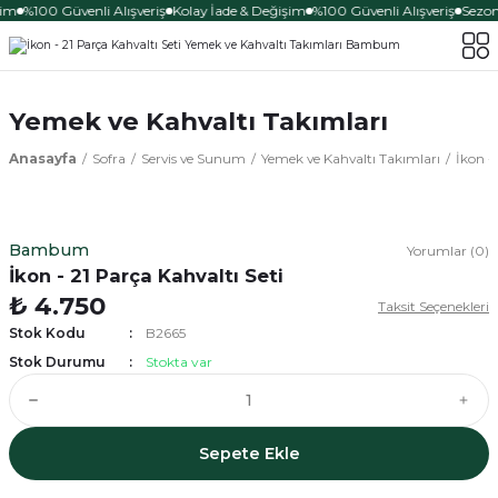
şim
%100 Güvenli Alışveriş
Kolay İade & Değişim
%100 Güvenli Alışveriş
Sezona
Yemek ve Kahvaltı Takımları
Anasayfa
Sofra
Servis ve Sunum
Yemek ve Kahvaltı Takımları
İkon -
Bambum
Yorumlar (0)
İkon - 21 Parça Kahvaltı Seti
₺ 4.750
Taksit Seçenekleri
Stok Kodu
B2665
Stok Durumu
Stokta var
Sepete Ekle