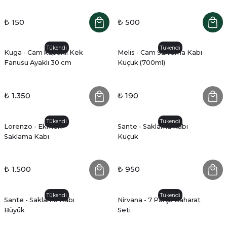
₺ 150
₺ 500
Tükendi
Tükendi
Kuga - Cam kapaklı Kek
Melis - Cam Saklama Kabı
Fanusu Ayaklı 30 cm
Küçük (700ml)
₺ 1.350
₺ 190
Tükendi
Tükendi
Lorenzo - Ekmek
Sante - Saklama Kabı
Saklama Kabı
Küçük
₺ 1.500
₺ 950
Tükendi
Tükendi
Sante - Saklama Kabı
Nirvana - 7 Parça Baharat
Büyük
Seti