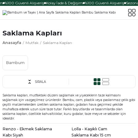
m
%100 Güvenli Alışveriş
Kolay İade & Değişim
%100 Güvenli Alışveriş
Sezona 
Saklama Kapları
Anasayfa
Mutfak
Saklama Kapları
Bambum
SIRALA
Saklama kapları, mutfaktaki düzeni sağlamak ve yiyeceklerin taze kalmasını
sağlamak için vazgeçilmez ürünlerdir. Bambu, cam, plastik veya paslanmaz çelik gibi
çeşitli malzemelerden üretilen saklama kapları, gıdaları hava geçirmez şekilde
muhafaza ederek uzun süre taze tutar. Farklı boyutlarda ve tasarımlarda olan
saklama kapları, özellikle kahvaltılıklar, kuru gıdalar, taze meyve ve sebzeler için
idealdir.
Renzo - Ekmek Saklama
Lolla - Kaşıklı Cam
Kabı Siyah
Saklama Kabı 15 cm