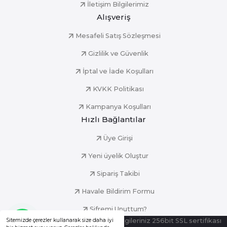
İletişim Bilgilerimiz
Alışveriş
Mesafeli Satış Sözleşmesi
Gizlilik ve Güvenlik
İptal ve İade Koşulları
KVKK Politikası
Kampanya Koşulları
Hızlı Bağlantılar
Üye Girişi
Yeni üyelik Oluştur
Sipariş Takibi
Havale Bildirim Formu
Şifremi Unuttum?
© Tüm Hakları Saklıdır. Kredi kartı bilgileriniz 256bit SSL sertifikası
Sitemizde çerezler kullanarak size daha iyi