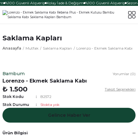
im
%100 Güvenli Alışveriş
Kolay İade & Değişim
%100 Güvenli Alışveriş
Sezona
Saklama Kapları
Anasayfa
Mutfak
Saklama Kapları
Lorenzo - Ekmek Saklama Kabı
Bambum
Yorumlar (0)
Lorenzo - Ekmek Saklama Kabı
₺ 1.500
Taksit Seçenekleri
Stok Kodu
B2572
Stok Durumu
Stokta yok
Gelince Haber Ver
Ürün Bilgisi