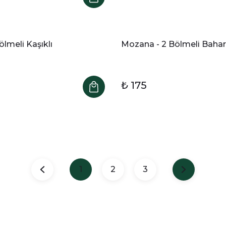
lmeli Kaşıklı
Mozana - 2 Bölmeli Bahar
₺ 175
1
2
3