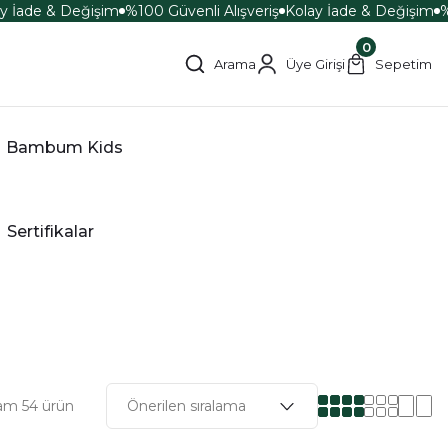
 İade & Değişim
%100 Güvenli Alışveriş
Kolay İade & Değişim
%1
0
Arama
Üye Girişi
Sepetim
Bambum Kids
Sertifikalar
am 54 ürün