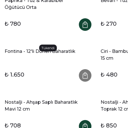
Paprika - Tuz & Karabiber
Bevan - Tuzl
Öğütücü Orta
₺ 780
₺ 270
Tükendi
Fontina - 12'li Dönen Baharatlık
Ciri - Bamb
15 cm
₺ 1.650
₺ 480
Nostalji - Ahşap Saplı Baharatlık
Nostalji - A
Mavi 12 cm
Toprak 12 
₺ 708
₺ 850