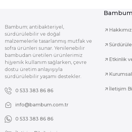
Bambum 
Bambum; antibakteriyel,
Hakkımı
sürdürülebilir ve doğal
malzemelerle tasarlanmış mutfak ve
Sürdürüleb
sofra ürünleri sunar. Yenilenebilir
bambudan üretilen ürünlerimiz
Etkinlik v
hijyenik kullanım sağlarken, çevre
dostu üretim anlayışıyla
Kurumsal
sürdürülebilir yaşamı destekler.
İletişim B
0 533 383 86 86
info@bambum.com.tr
0 533 383 86 86