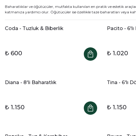
Baharatlıklar ve öğütücüler, mutfakta kullanılan en pratik ve estetik araçlar
katmanıza yardımcı olur. Öğütücüler ise özellikle taze baharatları veya kahve
Coda - Tuzluk & Biberlik
Pacito - 6'lı
₺ 600
₺ 1.020
Diana - 8'li Baharatlık
Tina - 6'lı 
₺ 1.150
₺ 1.150