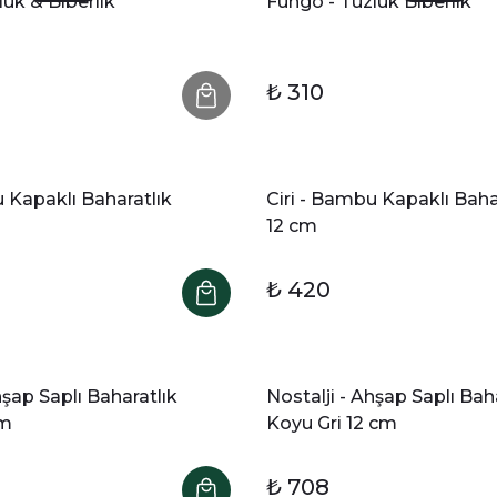
uk & Biberlik
Fungo - Tuzluk Biberlik
₺ 310
u Kapaklı Baharatlık
Ciri - Bambu Kapaklı Baha
12 cm
₺ 420
hşap Saplı Baharatlık
Nostalji - Ahşap Saplı Bah
cm
Koyu Gri 12 cm
₺ 708