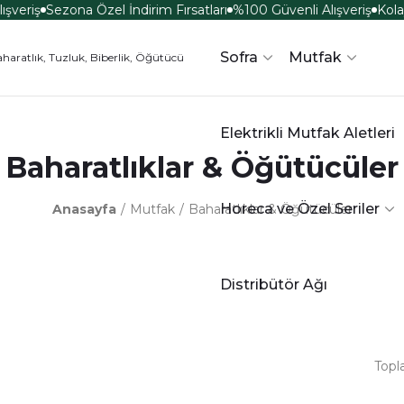
veriş
Sezona Özel İndirim Fırsatları
%100 Güvenli Alışveriş
Kolay
Sofra
Mutfak
Elektrikli Mutfak Aletleri
Baharatlıklar & Öğütücüler
Horeca ve Özel Seriler
Anasayfa
Mutfak
Baharatlıklar & Öğütücüler
Distribütör Ağı
Topl