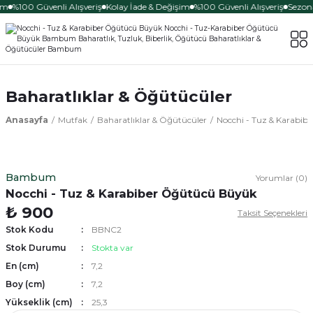
im
%100 Güvenli Alışveriş
Kolay İade & Değişim
%100 Güvenli Alışveriş
Sezona
Baharatlıklar & Öğütücüler
Anasayfa
Mutfak
Baharatlıklar & Öğütücüler
Nocchi - Tuz & Karabi
Bambum
Yorumlar (0)
Nocchi - Tuz & Karabiber Öğütücü Büyük
₺ 900
Taksit Seçenekleri
Stok Kodu
BBNC2
Stok Durumu
Stokta var
En (cm)
7,2
Boy (cm)
7,2
Yükseklik (cm)
25,3