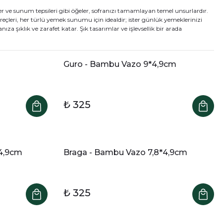
ikler ve sunum tepsileri gibi öğeler, sofranızı tamamlayan temel unsurlardır.
eçleri, her türlü yemek sunumu için idealdir; ister günlük yemeklerinizi
za şıklık ve zarafet katar. Şık tasarımlar ve işlevsellik bir arada
Guro - Bambu Vazo 9*4,9cm
₺ 325
*4,9cm
Braga - Bambu Vazo 7,8*4,9cm
₺ 325