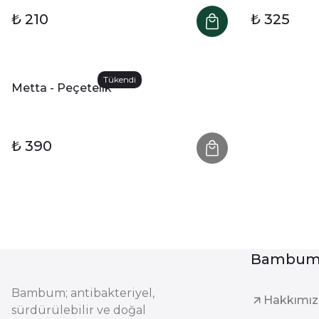
₺ 210
₺ 325
Tükendi
Metta - Peçetelik
₺ 390
Bambum 
Bambum; antibakteriyel,
Hakkımı
sürdürülebilir ve doğal