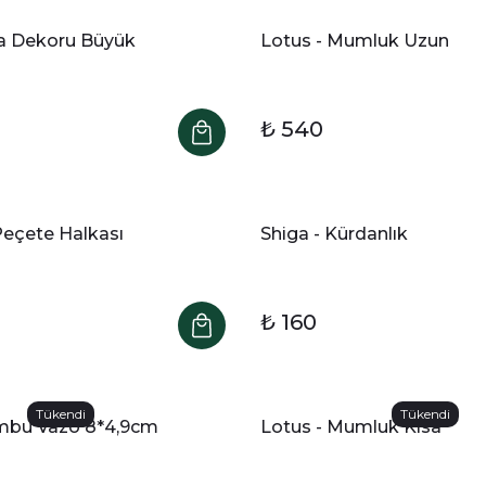
a Dekoru Büyük
Lotus - Mumluk Uzun
₺ 540
 Peçete Halkası
Shiga - Kürdanlık
₺ 160
Tükendi
Tükendi
mbu Vazo 8*4,9cm
Lotus - Mumluk Kısa