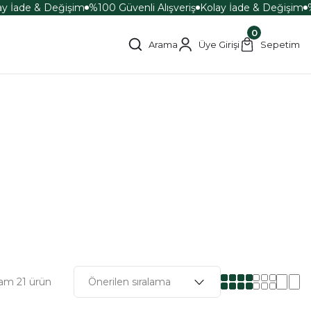
 İade & Değişim
%100 Güvenli Alışveriş
Kolay İade & Değişim
%1
0
Arama
Üye Girişi
Sepetim
am 21 ürün