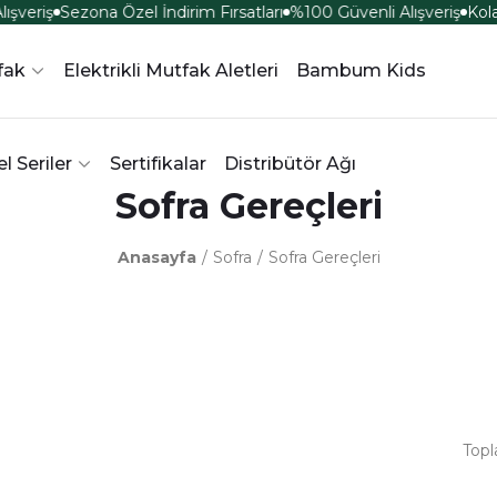
şveriş
Sezona Özel İndirim Fırsatları
%100 Güvenli Alışveriş
Kolay
fak
Elektrikli Mutfak Aletleri
Bambum Kids
l Seriler
Sertifikalar
Distribütör Ağı
Sofra Gereçleri
Anasayfa
Sofra
Sofra Gereçleri
Topl