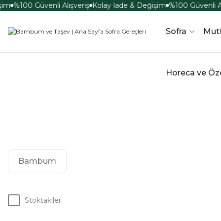
im
%100 Güvenli Alışveriş
Kolay İade & Değişim
%100 Güvenli Alı
Sofra
Mut
Horeca ve Öze
Bambum
Stoktakiler