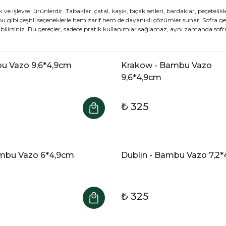
 ve işlevsel ürünlerdir. Tabaklar, çatal, kaşık, bıçak setleri, bardaklar, peçetel
 gibi çeşitli seçeneklerle hem zarif hem de dayanıklı çözümler sunar. Sofra ger
bilirsiniz. Bu gereçler, sadece pratik kullanımlar sağlamaz, aynı zamanda sofranı
bu Vazo 9,6*4,9cm
Krakow - Bambu Vazo
9,6*4,9cm
₺ 325
mbu Vazo 6*4,9cm
Dublin - Bambu Vazo 7,2
₺ 325