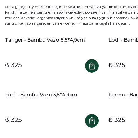
Sofra gereçleri, yemeklerinizi şık bir şekilde sunmanıza yardımcı olan, estetik
Farklı malzemelerden üretilen sofra gereçleri, porselen, cam, metal ve bambu
ister özel davetleri organize ediyor olun, ihtiyacınıza uygun bir seçenek bula
sunulurken, sofra gereçleri yemek deneyiminizi daha keyifli hale getirir.
Tanger - Bambu Vazo 8,5*4,9cm
Lodi - Bam
₺ 325
₺ 325
Forli - Bambu Vazo 5,5*4,9cm
Fermo - Ba
₺ 325
₺ 325