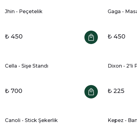
Jhin - Peçetelik
Gaga - Mas
₺ 450
₺ 450
Cella - Sişe Standı
Dixon - 2'li
₺ 700
₺ 225
Canoli - Stick Şekerlik
Kepez - Ba