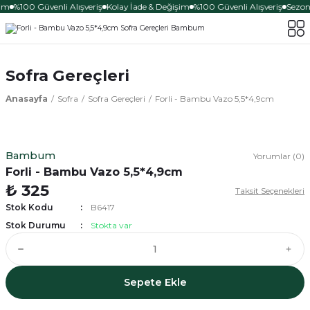
im
%100 Güvenli Alışveriş
Kolay İade & Değişim
%100 Güvenli Alışveriş
Sezona
Sofra Gereçleri
Anasayfa
Sofra
Sofra Gereçleri
Forli - Bambu Vazo 5,5*4,9cm
Bambum
Yorumlar (0)
Forli - Bambu Vazo 5,5*4,9cm
₺ 325
Taksit Seçenekleri
Stok Kodu
B6417
Stok Durumu
Stokta var
Sepete Ekle