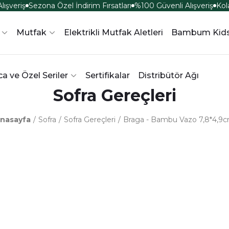
ışveriş
Sezona Özel İndirim Fırsatları
%100 Güvenli Alışveriş
Kola
Mutfak
Elektrikli Mutfak Aletleri
Bambum Kid
a ve Özel Seriler
Sertifikalar
Distribütör Ağı
Sofra Gereçleri
nasayfa
Sofra
Sofra Gereçleri
Braga - Bambu Vazo 7,8*4,9