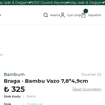
y İade & Değişim
%100 Güvenli Alışveriş
Kolay İade & Değişim
%
s
Arama
Üye Girişi
Sepetim
cm
Bambum
Yorumlar (0)
Braga - Bambu Vazo 7,8*4,9cm
₺ 325
Taksit Seçenekleri
Stok Kodu
B6414
Stok
Stokta var