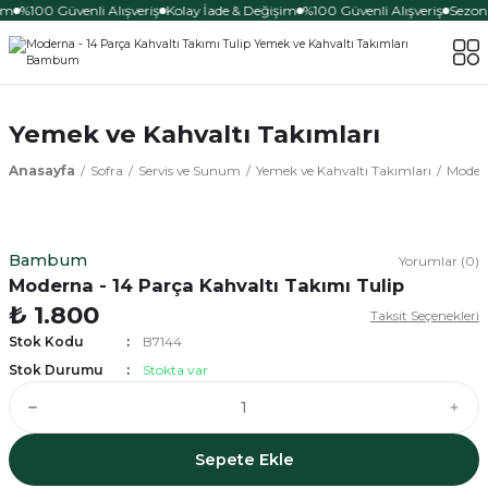
im
%100 Güvenli Alışveriş
Kolay İade & Değişim
%100 Güvenli Alışveriş
Sezona
Yemek ve Kahvaltı Takımları
Anasayfa
Sofra
Servis ve Sunum
Yemek ve Kahvaltı Takımları
Modern
Bambum
Yorumlar (0)
Moderna - 14 Parça Kahvaltı Takımı Tulip
₺ 1.800
Taksit Seçenekleri
Stok Kodu
B7144
Stok Durumu
Stokta var
Sepete Ekle