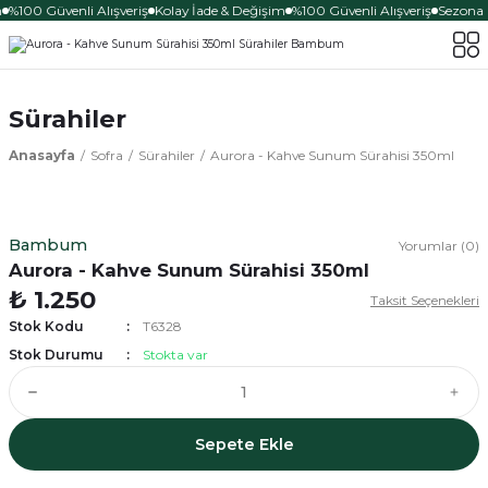
100 Güvenli Alışveriş
Kolay İade & Değişim
%100 Güvenli Alışveriş
Sezona Öze
Sürahiler
Anasayfa
Sofra
Sürahiler
Aurora - Kahve Sunum Sürahisi 350ml
Bambum
Yorumlar (0)
Aurora - Kahve Sunum Sürahisi 350ml
₺ 1.250
Taksit Seçenekleri
Stok Kodu
T6328
Stok Durumu
Stokta var
Sepete Ekle