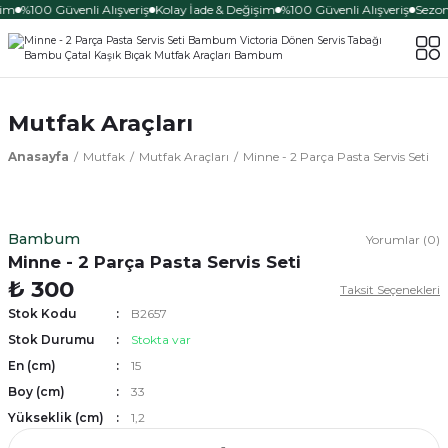
şim
%100 Güvenli Alışveriş
Kolay İade & Değişim
%100 Güvenli Alışveriş
Sezona
Mutfak Araçları
Anasayfa
Mutfak
Mutfak Araçları
Minne - 2 Parça Pasta Servis Seti
Bambum
Yorumlar (0)
Minne - 2 Parça Pasta Servis Seti
₺ 300
Taksit Seçenekleri
Stok Kodu
B2657
Stok Durumu
Stokta var
En (cm)
15
Boy (cm)
33
Yükseklik (cm)
1,2