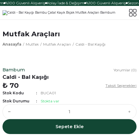
im
%100 Güvenli Alışveriş
Kolay İade & Değişim
%100 Güvenli Alışveriş
Sezona
Mutfak Araçları
Anasayfa
Mutfak
Mutfak Araçları
Caldi - Bal Kaşığı
Bambum
Yorumlar (0)
Caldi - Bal Kaşığı
₺ 70
Taksit Seçenekleri
Stok Kodu
BUCA01
Stok Durumu
Stokta var
Sepete Ekle