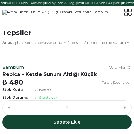
şim
%100 Güvenli Alışveriş
Kolay İade & Değişim
%100 Güvenli Alışveriş
Sezona
Tepsiler
Anasayfa
Sofra
Servis ve Sunum
Tepsiler
Rebica - Kettle Sunum Altl
Bambum
Yorumlar (0)
Rebica - Kettle Sunum Altlığı Küçük
₺ 480
Taksit Seçenekleri
Stok Kodu
B6670
Stok Durumu
Stokta var
Sepete Ekle