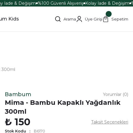
y İade & Değişim
%100 Güvenli Alışveriş
Kolay İade & Değişim
%1
um Kids
Arama
Üye Girişi
Sepetim
ı
k 300ml
Bambum
Yorumlar (0)
Mima - Bambu Kapaklı Yağdanlık
300ml
₺ 150
Taksit Seçenekleri
Stok Kodu
B6170