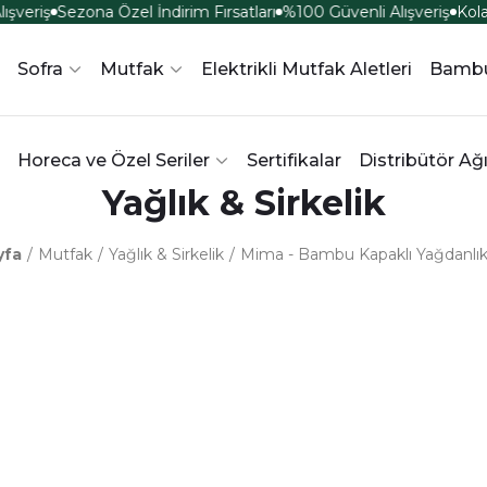
şveriş
Sezona Özel İndirim Fırsatları
%100 Güvenli Alışveriş
Kola
Sofra
Mutfak
Elektrikli Mutfak Aletleri
Bamb
Horeca ve Özel Seriler
Sertifikalar
Distribütör Ağ
Yağlık & Sirkelik
yfa
Mutfak
Yağlık & Sirkelik
Mima - Bambu Kapaklı Yağdanlı