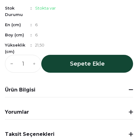
Stok
Stokta var
Durumu
En (cm)
6
Boy (cm)
6
Yükseklik
21,50
(cm)
Sepete Ekle
Ürün Bilgisi
Yorumlar
Taksit Seçenekleri