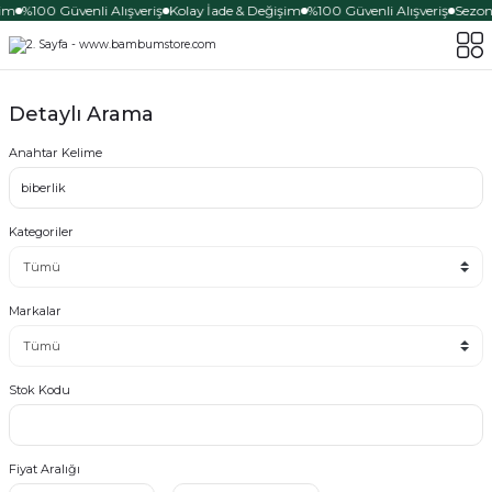
im
%100 Güvenli Alışveriş
Kolay İade & Değişim
%100 Güvenli Alışveriş
Sezona
Detaylı Arama
Anahtar Kelime
Kategoriler
Markalar
Stok Kodu
Fiyat Aralığı