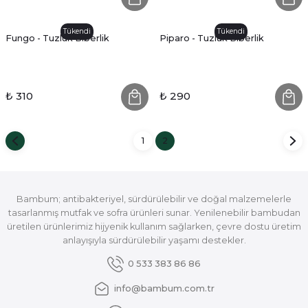
Tükendi
Tükendi
Fungo - Tuzluk Biberlik
Piparo - Tuzluk Biberlik
₺ 310
₺ 290
1
2
Bambum; antibakteriyel, sürdürülebilir ve doğal malzemelerle
tasarlanmış mutfak ve sofra ürünleri sunar. Yenilenebilir bambudan
üretilen ürünlerimiz hijyenik kullanım sağlarken, çevre dostu üretim
anlayışıyla sürdürülebilir yaşamı destekler.
0 533 383 86 86
info@bambum.com.tr