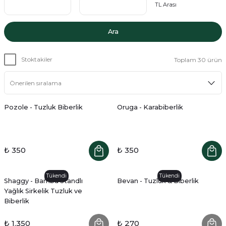
TL Arası
Ara
Stoktakiler
Toplam 30 ürün
Pozole - Tuzluk Biberlik
Oruga - Karabiberlik
₺ 350
₺ 350
Tükendi
Tükendi
Shaggy - Bambu Standlı
Bevan - Tuzluk & Biberlik
Yağlık Sirkelik Tuzluk ve
Biberlik
₺ 1.350
₺ 270