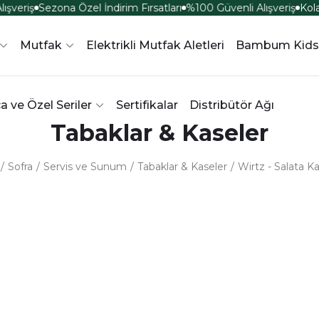
şveriş
Sezona Özel İndirim Fırsatları
%100 Güvenli Alışveriş
Kola
Mutfak
Elektrikli Mutfak Aletleri
Bambum Kids
a ve Özel Seriler
Sertifikalar
Distribütör Ağı
Tabaklar & Kaseler
Sofra
Servis ve Sunum
Tabaklar & Kaseler
Wirtz - Salata K