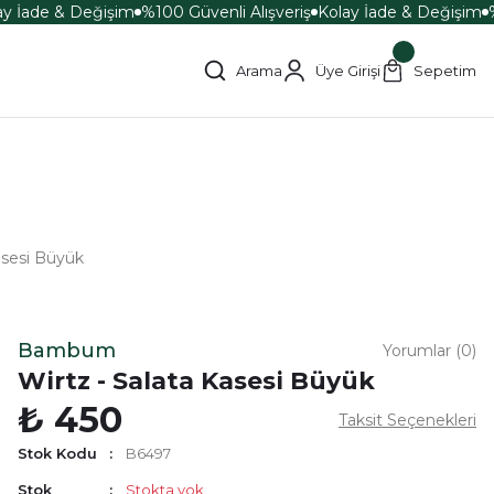
y İade & Değişim
%100 Güvenli Alışveriş
Kolay İade & Değişim
%
Arama
Üye Girişi
Sepetim
asesi Büyük
Bambum
Yorumlar (0)
Wirtz - Salata Kasesi Büyük
₺ 450
Taksit Seçenekleri
Stok Kodu
B6497
Stok
Stokta yok