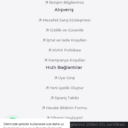
İletişim Bilgilerimiz
Alışveriş
Mesafeli Satış Sözleşmesi
Gizlilik ve Güvenlik
İptal ve İade Koşulları
KVKK Politikası
Kampanya Koşulları
Hızlı Bağlantılar
Üye Girişi
Yeni üyelik Oluştur
Sipariş Takibi
Havale Bildirim Formu
Şifremi Unuttum?
Sitemizde çerezler kullanarak size daha iyi
© Tüm Hakları Saklıdır. Kredi kartı bilgileriniz 256bit SSL sertifikası