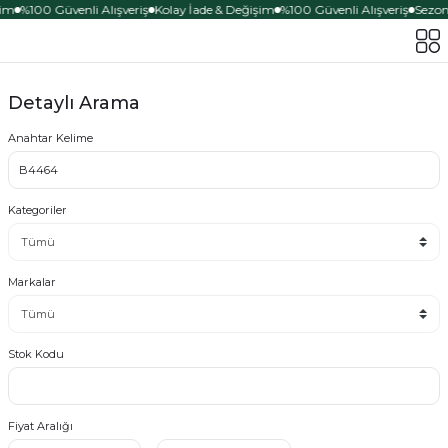
im
%100 Güvenli Alışveriş
Kolay İade & Değişim
%100 Güvenli Alışveriş
Sezona
Detaylı Arama
Anahtar Kelime
Kategoriler
Markalar
Stok Kodu
Fiyat Aralığı