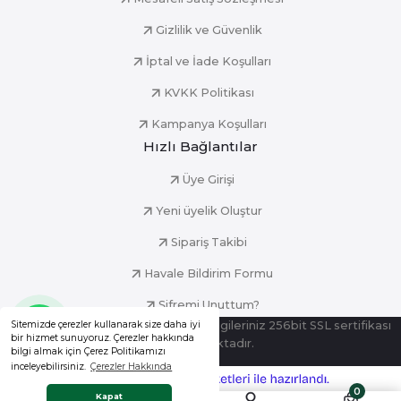
Gizlilik ve Güvenlik
İptal ve İade Koşulları
KVKK Politikası
Kampanya Koşulları
Hızlı Bağlantılar
Üye Girişi
Yeni üyelik Oluştur
Sipariş Takibi
Havale Bildirim Formu
Şifremi Unuttum?
Sitemizde çerezler kullanarak size daha iyi
© Tüm Hakları Saklıdır. Kredi kartı bilgileriniz 256bit SSL sertifikası
bir hizmet sunuyoruz. Çerezler hakkında
ile korunmaktadır.
bilgi almak için Çerez Politikamızı
inceleyebilirsiniz.
Çerezler Hakkında
ideasoft
ile
e-
0
hazırlandı.
ticaret
Whatsapp Destek
Kapat