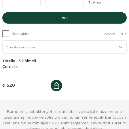
TL Arası
Ara
Stoktakiler
Toplam 1 ürün
Tortilla - 3 Bölmeli
Çerezlik
₺ 520
Bambum; antibakteriyel, sürdürülebilir ve doğal malzemelerle
tasarlanmış mutfak ve sofra ürünleri sunar. Yenilenebilir bambudan
üretilen ürünlerimiz hijyenik kullanım sağlarken, çevre dostu üretim
anlayışıyla sürdürülebilir yaşamı destekler.