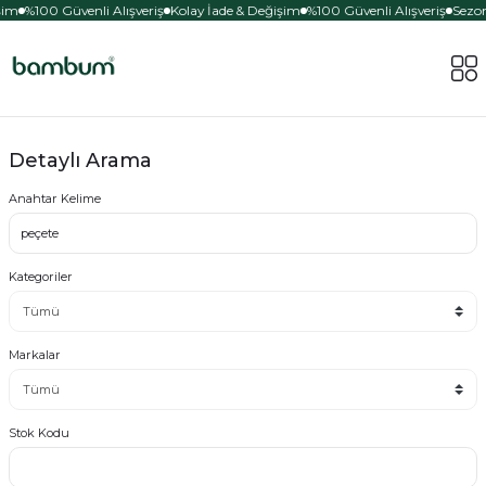
şim
%100 Güvenli Alışveriş
Kolay İade & Değişim
%100 Güvenli Alışveriş
Sezon
Detaylı Arama
Anahtar Kelime
Kategoriler
Markalar
Stok Kodu