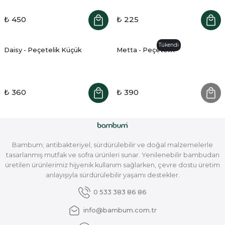
₺ 450
₺ 225
Tükendi
Daisy - Peçetelik Küçük
Metta - Peçetelik
₺ 360
₺ 390
Bambum; antibakteriyel, sürdürülebilir ve doğal malzemelerle
tasarlanmış mutfak ve sofra ürünleri sunar. Yenilenebilir bambudan
üretilen ürünlerimiz hijyenik kullanım sağlarken, çevre dostu üretim
anlayışıyla sürdürülebilir yaşamı destekler.
0 533 383 86 86
info@bambum.com.tr