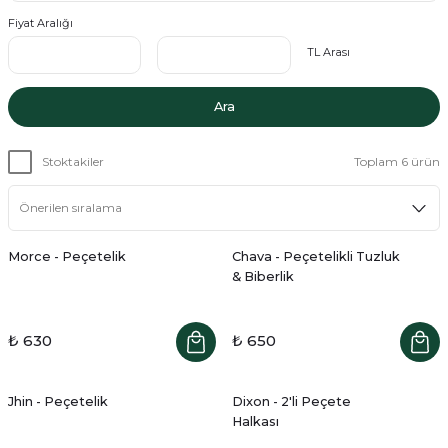
Fiyat Aralığı
TL Arası
Ara
Stoktakiler
Toplam 6 ürün
Morce - Peçetelik
Chava - Peçetelikli Tuzluk
& Biberlik
₺ 630
₺ 650
Jhin - Peçetelik
Dixon - 2'li Peçete
Halkası