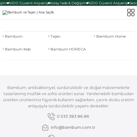
işim
%100 Güvenli Alışveriş
Kolay İade & Değişim
%100 Güvenli Alışveriş
Sezo
Bambum
Taşev
Bambum Home
Bambum Kids
Bambum HORECA
Bambum; antibakteriyel, sürdürülebilir ve doğal malzemelerle
tasarlanmış mutfak ve sofra ürünleri sunar. Yenilenebilir bambudan
üretilen ürünlerimiz hijyenik kullanım sağlarken, çevre dostu üretim
anlayışıyla sürdürülebilir yaşamı destekler.
0 533 383 86 86
info@bambum.com.tr