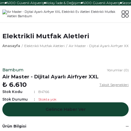
şim
%100 Güvenli Alışveriş
Kolay İade & Değişim
%100 Güvenli Alışveriş
Sezon
Elektrikli Mutfak Aletleri
Anasayfa
Elektrikli Mutfak Aletleri
Air Master - Dijital Ayarlı Airfryer XXL
Bambum
Yorumlar (0)
Air Master - Dijital Ayarlı Airfryer XXL
₺ 6.610
Taksit Seçenekleri
Stok Kodu
B4766
Stok Durumu
Stokta yok
Gelince Haber Ver
Ürün Bilgisi