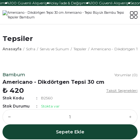
şim
%100 Güvenli Alışveriş
Kolay İade & Değişim
%100 Güvenli Alışveriş
Sezon
Tepsiler
Anasayfa
Sofra
Servis ve Sunum
Tepsiler
Americano - Dikdörtgen Te
Bambum
Yorumlar (0)
Americano - Dikdörtgen Tepsi 30 cm
₺ 420
Taksit Seçenekleri
Stok Kodu
B2560
Stok Durumu
Stokta var
Sepete Ekle