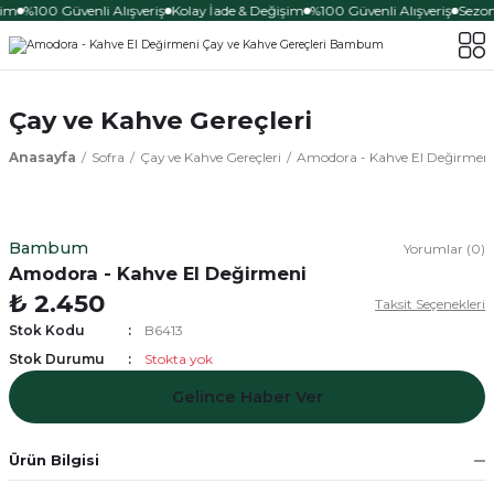
şim
%100 Güvenli Alışveriş
Kolay İade & Değişim
%100 Güvenli Alışveriş
Sezona
Çay ve Kahve Gereçleri
Anasayfa
Sofra
Çay ve Kahve Gereçleri
Amodora - Kahve El Değirmen
Bambum
Yorumlar (0)
Amodora - Kahve El Değirmeni
₺ 2.450
Taksit Seçenekleri
Stok Kodu
B6413
Stok Durumu
Stokta yok
Gelince Haber Ver
Ürün Bilgisi