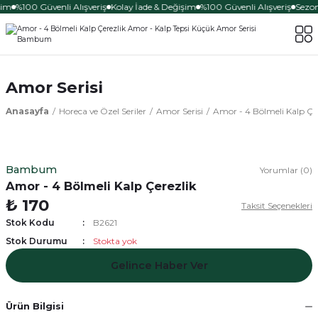
şim
%100 Güvenli Alışveriş
Kolay İade & Değişim
%100 Güvenli Alışveriş
Sezon
Amor Serisi
Anasayfa
Horeca ve Özel Seriler
Amor Serisi
Amor - 4 Bölmeli Kalp Çe
Bambum
Yorumlar (0)
Amor - 4 Bölmeli Kalp Çerezlik
₺ 170
Taksit Seçenekleri
Stok Kodu
B2621
Stok Durumu
Stokta yok
Gelince Haber Ver
Ürün Bilgisi