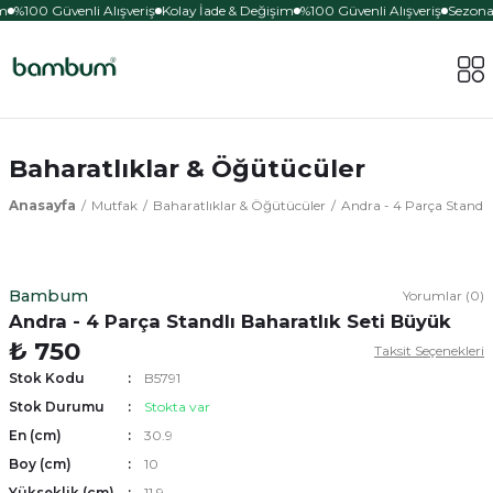
m
%100 Güvenli Alışveriş
Kolay İade & Değişim
%100 Güvenli Alışveriş
Sezona 
Baharatlıklar & Öğütücüler
Anasayfa
Mutfak
Baharatlıklar & Öğütücüler
Andra - 4 Parça Standlı
Bambum
Yorumlar (0)
Andra - 4 Parça Standlı Baharatlık Seti Büyük
₺ 750
Taksit Seçenekleri
Stok Kodu
B5791
Stok Durumu
Stokta var
En (cm)
30.9
Boy (cm)
10
Yükseklik (cm)
11.9