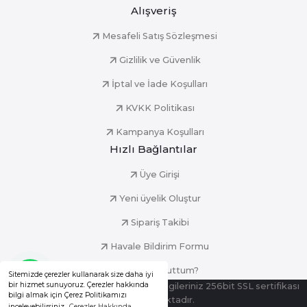
Alışveriş
Mesafeli Satış Sözleşmesi
Gizlilik ve Güvenlik
İptal ve İade Koşulları
KVKK Politikası
Kampanya Koşulları
Hızlı Bağlantılar
Üye Girişi
Yeni üyelik Oluştur
Sipariş Takibi
Havale Bildirim Formu
Şifremi Unuttum?
Sitemizde çerezler kullanarak size daha iyi
bir hizmet sunuyoruz. Çerezler hakkında
© Tüm Hakları Saklıdır. Kredi kartı bilgileriniz 256bit SSL sertifikası
bilgi almak için Çerez Politikamızı
ile korunmaktadır.
inceleyebilirsiniz.
Çerezler Hakkında