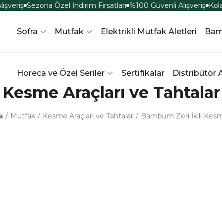
şveriş
Sezona Özel İndirim Fırsatları
%100 Güvenli Alışveriş
Kola
Sofra
Mutfak
Elektrikli Mutfak Aletleri
Bam
Horeca ve Özel Seriler
Sertifikalar
Distribütör 
Kesme Araçları ve Tahtalar
a
Mutfak
Kesme Araçları ve Tahtalar
Bambum Zeri İkili Kesm