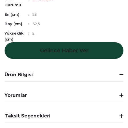
Durumu
En (cm)
23
Boy (cm)
32,5
Yükseklik
2
(cm)
Gelince Haber Ver
Ürün Bilgisi
Yorumlar
Taksit Seçenekleri