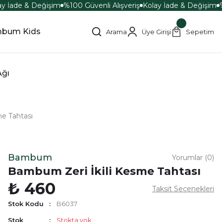
y İade & Değişim
%100 Güvenli Alışveriş
Kolay İade & Değişim
%
bum Kids
Arama
Üye Girişi
Sepetim
Ağı
e Tahtası
Bambum
Yorumlar (0)
Bambum Zeri İkili Kesme Tahtası
₺ 460
Taksit Seçenekleri
Stok Kodu
B6037
Stok
Stokta yok