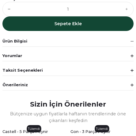
Sepete Ekle
Ürün Bilgisi
Yorumlar
Taksit Seçenekleri
Önerileriniz
Sizin İçin Önerilenler
Bütçenize uygun fiyatlarla haftanın trendlerinde öne
çıkanları keşfedin
Tükendi
Tükendi
Castell - 5 Parça Peynir
Gon - 3 Parça Peynir