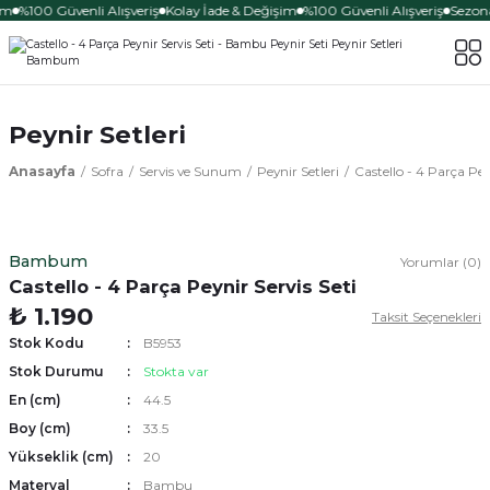
im
%100 Güvenli Alışveriş
Kolay İade & Değişim
%100 Güvenli Alışveriş
Sezona
Peynir Setleri
Anasayfa
Sofra
Servis ve Sunum
Peynir Setleri
Castello - 4 Parça Pey
Bambum
Yorumlar (0)
Castello - 4 Parça Peynir Servis Seti
₺ 1.190
Taksit Seçenekleri
Stok Kodu
B5953
Stok Durumu
Stokta var
En (cm)
44.5
Boy (cm)
33.5
Yükseklik (cm)
20
Materyal
Bambu