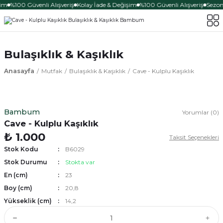
şim
%100 Güvenli Alışveriş
Kolay İade & Değişim
%100 Güvenli Alışveriş
Sezona
Bulaşıklık & Kaşıklık
Anasayfa
Mutfak
Bulaşıklık & Kaşıklık
Cave - Kulplu Kaşıklık
Bambum
Yorumlar (0)
Cave - Kulplu Kaşıklık
₺ 1.000
Taksit Seçenekleri
Stok Kodu
B6029
Stok Durumu
Stokta var
En (cm)
23
Boy (cm)
20,8
Yükseklik (cm)
14,2