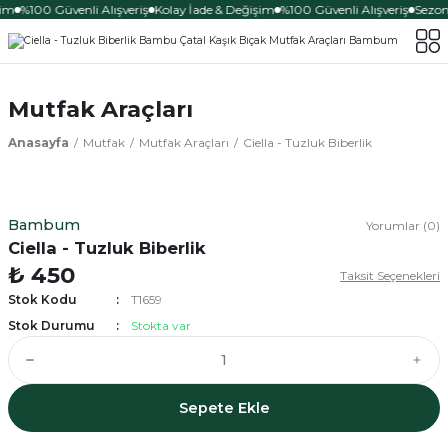
şim
%100 Güvenli Alışveriş
Kolay İade & Değişim
%100 Güvenli Alışveriş
Sezona
Mutfak Araçları
Anasayfa
Mutfak
Mutfak Araçları
Ciella - Tuzluk Biberlik
Bambum
Yorumlar (0)
Ciella - Tuzluk Biberlik
₺ 450
Taksit Seçenekleri
Stok Kodu
T1659
Stok Durumu
Stokta var
Sepete Ekle