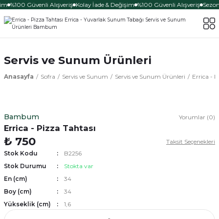
şim
%100 Güvenli Alışveriş
Kolay İade & Değişim
%100 Güvenli Alışveriş
Sezona
Servis ve Sunum Ürünleri
Anasayfa
Sofra
Servis ve Sunum
Servis ve Sunum Ürünleri
Errica - 
Bambum
Yorumlar (0)
Errica - Pizza Tahtası
₺ 750
Taksit Seçenekleri
Stok Kodu
B2256
Stok Durumu
Stokta var
En (cm)
34
Boy (cm)
34
Yükseklik (cm)
1,6