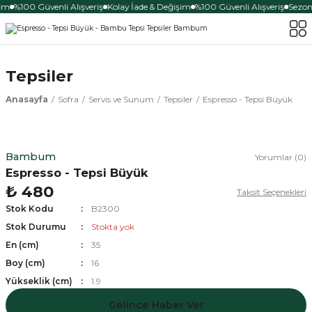
im
%100 Güvenli Alışveriş
Kolay İade & Değişim
%100 Güvenli Alışveriş
Sezona
Tepsiler
Anasayfa
Sofra
Servis ve Sunum
Tepsiler
Espresso - Tepsi Büyük
Bambum
Yorumlar (0)
Espresso - Tepsi Büyük
₺ 480
Taksit Seçenekleri
Stok Kodu
B2300
Stok Durumu
Stokta yok
En (cm)
35
Boy (cm)
16
Yükseklik (cm)
1.9
Gelince Haber Ver