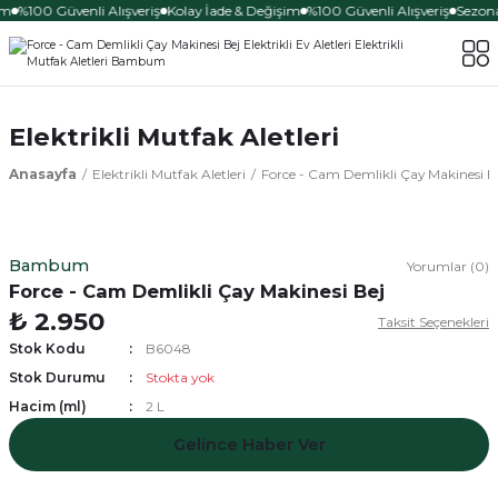
im
%100 Güvenli Alışveriş
Kolay İade & Değişim
%100 Güvenli Alışveriş
Sezona 
Elektrikli Mutfak Aletleri
Anasayfa
Elektrikli Mutfak Aletleri
Force - Cam Demlikli Çay Makinesi B
Bambum
Yorumlar (0)
Force - Cam Demlikli Çay Makinesi Bej
₺ 2.950
Taksit Seçenekleri
Stok Kodu
B6048
Stok Durumu
Stokta yok
Hacim (ml)
2 L
Gelince Haber Ver