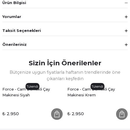
Ürün Bilgisi
Yorumlar
Taksit Seçenekleri
Önerileriniz
Sizin İçin Önerilenler
Bütçenize uygun fiyatlarla haftanın trendlerinde öne
çıkanları keşfedin
Tükendi
Tükendi
Force - Cam Demlikli Çay
Force - Cam Demlikli Çay
Makinesi Siyah
Makinesi Krem
₺ 2.950
₺ 2.950