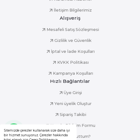
İletişim Bilgilerimiz
Alışveriş
Mesafeli Satış Sözleşmesi
Gizlilik ve Güvenlik
İptal ve İade Koşulları
KVKK Politikası
Kampanya Koşulları
Hızlı Bağlantılar
Üye Girişi
Yeni üyelik Oluştur
Sipariş Takibi
Havale Bildirim Formu
Sitemizde çerezler kullanarak size daha iyi
bir hizmet sunuyoruz. Çerezler hakkında
Şifremi Unuttum?
bilgi almak için Çerez Politikamızı