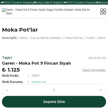
m
%100 Güvenli Alışveriş
Kolay İade & Değişim
%100 Güvenli Alışveriş
Sezona 
Moka Pot'lar
Anasayfa
Sofra
Çay ve Kahve Gereçleri
Moka Pot'lar
Garen - Moka P
Taşev
Yorumlar (0)
Garen - Moka Pot 9 Fincan Siyah
₺ 1.125
Taksit Seçenekleri
Stok Kodu
T6371
Stok Durumu
Stokta var
Sepete Ekle