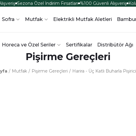
ışveriş
Sezona Özel İndirim Fırsatları
%100 Güvenli Alışveriş
Kola
Sofra
Mutfak
Elektrikli Mutfak Aletleri
Bambu
Horeca ve Özel Seriler
Sertifikalar
Distribütör Ağı
Pişirme Gereçleri
yfa
Mutfak
Pişirme Gereçleri
Harira - Üç Katlı Buharla Pişiri