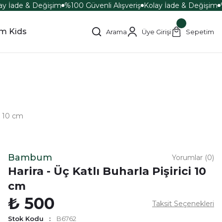
y İade & Değişim
%100 Güvenli Alışveriş
Kolay İade & Değişim
%
m Kids
Arama
Üye Girişi
Sepetim
ci 10 cm
Bambum
Yorumlar (0)
Harira - Üç Katlı Buharla Pişirici 10
cm
₺ 500
Taksit Seçenekleri
Stok Kodu
B6762