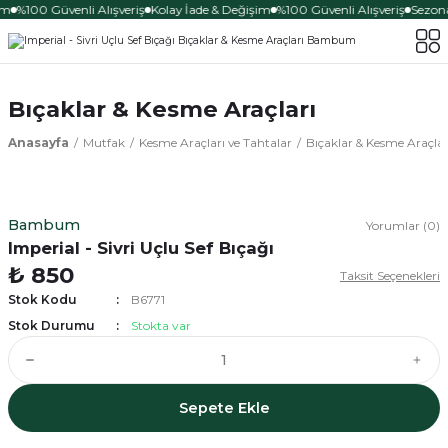
im
%100 Güvenli Alışveriş
Kolay İade & Değişim
%100 Güvenli Alışveriş
Sezona
Bıçaklar & Kesme Araçları
Anasayfa
Mutfak
Kesme Araçları ve Tahtalar
Bıçaklar & Kesme Araçlar
Bambum
Yorumlar (0)
Imperial - Sivri Uçlu Sef Bıçağı
₺ 850
Taksit Seçenekleri
Stok Kodu
B6771
Stok Durumu
Stokta var
Sepete Ekle