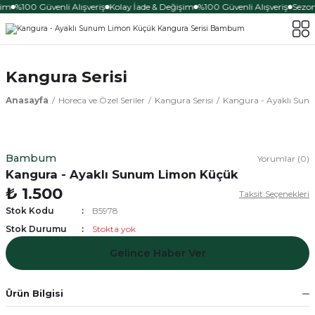
şim
%100 Güvenli Alışveriş
Kolay İade & Değişim
%100 Güvenli Alışveriş
Sezona
Kangura Serisi
Anasayfa
Horeca ve Özel Seriler
Kangura Serisi
Kangura - Ayaklı Su
Bambum
Yorumlar (0)
Kangura - Ayaklı Sunum Limon Küçük
₺ 1.500
Taksit Seçenekleri
Stok Kodu
B5978
Stok Durumu
Stokta yok
Gelince Haber Ver
Ürün Bilgisi