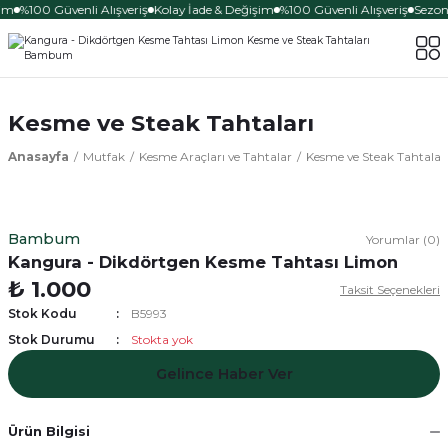
im
%100 Güvenli Alışveriş
Kolay İade & Değişim
%100 Güvenli Alışveriş
Sezona
Kesme ve Steak Tahtaları
Anasayfa
Mutfak
Kesme Araçları ve Tahtalar
Kesme ve Steak Tahtalar
Bambum
Yorumlar (0)
Kangura - Dikdörtgen Kesme Tahtası Limon
₺ 1.000
Taksit Seçenekleri
Stok Kodu
B5993
Stok Durumu
Stokta yok
Gelince Haber Ver
Ürün Bilgisi