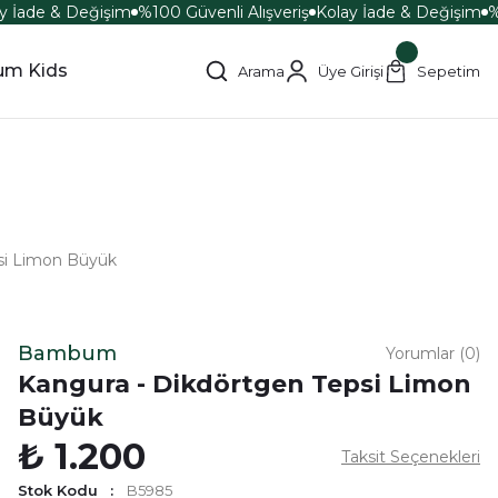
 İade & Değişim
%100 Güvenli Alışveriş
Kolay İade & Değişim
%1
m Kids
Arama
Üye Girişi
Sepetim
si Limon Büyük
Bambum
Yorumlar (0)
Kangura - Dikdörtgen Tepsi Limon
Büyük
₺ 1.200
Taksit Seçenekleri
Stok Kodu
B5985