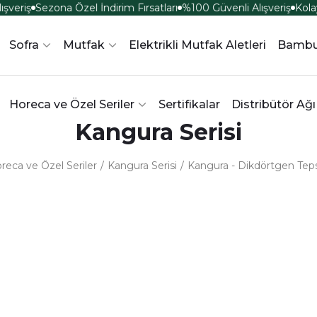
şveriş
Sezona Özel İndirim Fırsatları
%100 Güvenli Alışveriş
Kolay
Sofra
Mutfak
Elektrikli Mutfak Aletleri
Bambu
Horeca ve Özel Seriler
Sertifikalar
Distribütör Ağı
Kangura Serisi
reca ve Özel Seriler
Kangura Serisi
Kangura - Dikdörtgen Tep