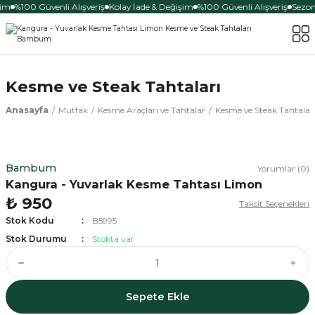
şim
%100 Güvenli Alışveriş
Kolay İade & Değişim
%100 Güvenli Alışveriş
Sezona
Kesme ve Steak Tahtaları
Anasayfa
Mutfak
Kesme Araçları ve Tahtalar
Kesme ve Steak Tahtalar
Bambum
Yorumlar (0)
Kangura - Yuvarlak Kesme Tahtası Limon
₺ 950
Taksit Seçenekleri
Stok Kodu
B5995
Stok Durumu
Stokta var
Sepete Ekle