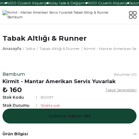
şim
%100 Güvenli Alışveriş
Kolay İade & Değişim
%100 Güvenli Alışveriş
Sezona
Tabak Altlığı & Runner
Anasayfa
Sofra
Tabak Altlığı & Runner
Kirmit - Mantar Amerikan Serv
Bambum
Yorumlar (0)
Kirmit - Mantar Amerikan Servis Yuvarlak
₺ 160
Taksit Seçenekleri
Stok Kodu
B0037
Stok Durumu
Stokta yok
Gelince Haber Ver
Ürün Bilgisi