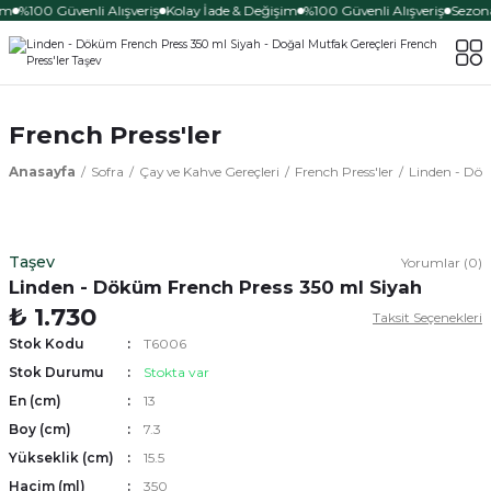
im
%100 Güvenli Alışveriş
Kolay İade & Değişim
%100 Güvenli Alışveriş
Sezona
French Press'ler
Anasayfa
Sofra
Çay ve Kahve Gereçleri
French Press'ler
Linden - Dök
Taşev
Yorumlar (0)
Linden - Döküm French Press 350 ml Siyah
₺ 1.730
Taksit Seçenekleri
Stok Kodu
T6006
Stok Durumu
Stokta var
En (cm)
13
Boy (cm)
7.3
Yükseklik (cm)
15.5
Hacim (ml)
350