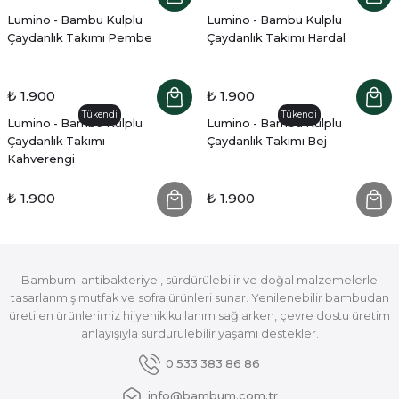
Lumino - Bambu Kulplu
Lumino - Bambu Kulplu
Çaydanlık Takımı Pembe
Çaydanlık Takımı Hardal
₺ 1.900
₺ 1.900
Tükendi
Tükendi
Lumino - Bambu Kulplu
Lumino - Bambu Kulplu
Çaydanlık Takımı
Çaydanlık Takımı Bej
Kahverengi
₺ 1.900
₺ 1.900
Bambum; antibakteriyel, sürdürülebilir ve doğal malzemelerle
tasarlanmış mutfak ve sofra ürünleri sunar. Yenilenebilir bambudan
üretilen ürünlerimiz hijyenik kullanım sağlarken, çevre dostu üretim
anlayışıyla sürdürülebilir yaşamı destekler.
0 533 383 86 86
info@bambum.com.tr