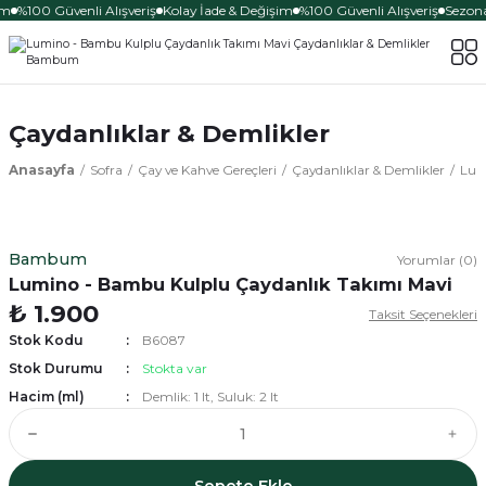
im
%100 Güvenli Alışveriş
Kolay İade & Değişim
%100 Güvenli Alışveriş
Sezona 
Çaydanlıklar & Demlikler
Anasayfa
Sofra
Çay ve Kahve Gereçleri
Çaydanlıklar & Demlikler
Lum
Bambum
Yorumlar (0)
Lumino - Bambu Kulplu Çaydanlık Takımı Mavi
₺ 1.900
Taksit Seçenekleri
Stok Kodu
B6087
Stok Durumu
Stokta var
Hacim (ml)
Demlik: 1 lt, Suluk: 2 lt